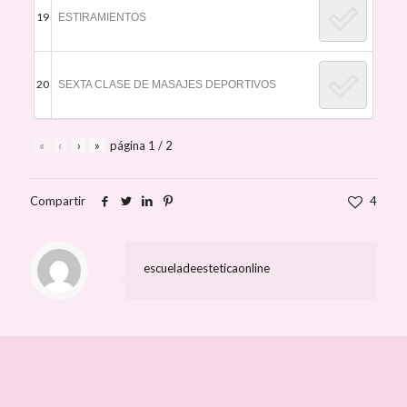
19
ESTIRAMIENTOS
20
SEXTA CLASE DE MASAJES DEPORTIVOS
«
‹
›
»
página
1
/
2
Compartir
4
escueladeesteticaonline