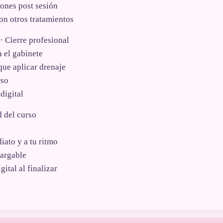
nes post sesión
on otros tratamientos
 Cierre profesional
 el gabinete
que aplicar drenaje
rso
digital
 del curso
ato y a tu ritmo
cargable
gital al finalizar