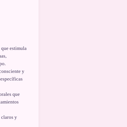
a que estimula
nas,
po.
 consciente y
 específicas
orales que
atamientos
 claros y