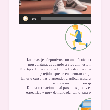
00:00
Curso Onli
Los masajes deportivos son una técnica corporal especí
musculatura, ayudando a prevenir lesiones, aliviar te
Este tipo de masaje se adapta a las distintas etapas de la a
y tejidos que se encuentran exigidos por el m
En este curso vas a aprender a aplicar masajes deportivo
utilizar cada maniobra, con qué intensida
Es una formación ideal para masajistas, esteticistas y
específica y muy demandada, tanto para personas activ