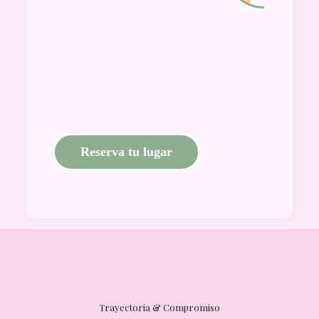
Mod
100% on
Acceso in
A tu r
Material d
Certificado
Reserva tu lugar
Trayectoria & Compromiso