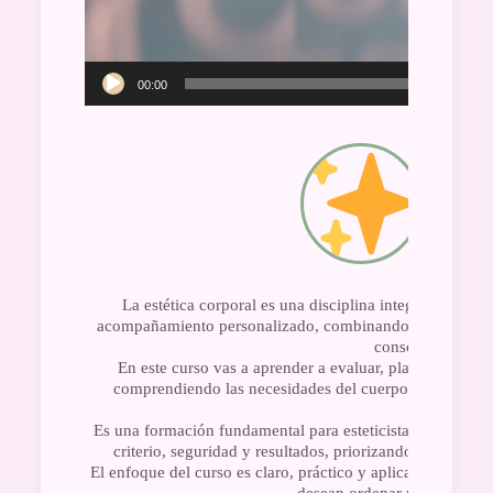
00:00
Curso Onl
La estética corporal es una disciplina integral que ab
acompañamiento personalizado, combinando técnicas manu
consciente sobre
En este curso vas a aprender a evaluar, planificar y ap
comprendiendo las necesidades del cuerpo, el tipo de p
pacien
Es una formación fundamental para esteticistas y profesio
criterio, seguridad y resultados, priorizando el diagnós
El enfoque del curso es claro, práctico y aplicable, idea
desean ordenar y profundizar