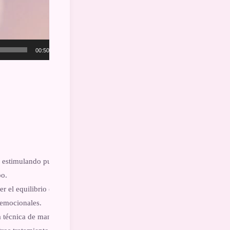
00:50
, estimulando puntos reflejos
po.
r el equilibrio energético,
y emocionales.
la técnica de manera clara,