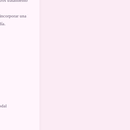
os tratamientos estéticos y
n incorporar una herramienta
día.
odal