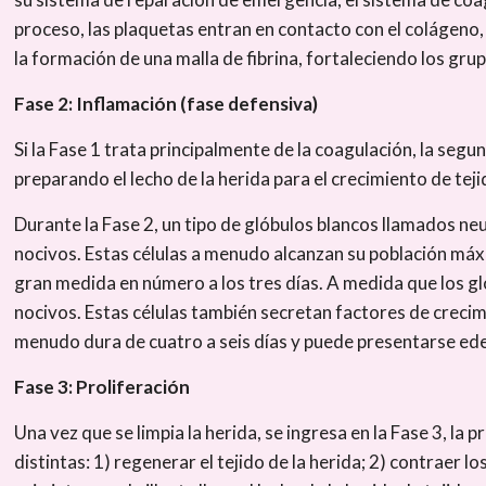
proceso, las plaquetas entran en contacto con el colágeno, 
la formación de una malla de fibrina, fortaleciendo los gr
Fase 2: Inflamación (fase defensiva)
Si la Fase 1 trata principalmente de la coagulación, la seg
preparando el lecho de la herida para el crecimiento de tej
Durante la Fase 2, un tipo de glóbulos blancos llamados neut
nocivos. Estas células a menudo alcanzan su población máx
gran medida en número a los tres días. A medida que los g
nocivos. Estas células también secretan factores de crecimie
menudo dura de cuatro a seis días y puede presentarse edem
Fase 3: Proliferación
Una vez que se limpia la herida, se ingresa en la Fase 3, la 
distintas: 1) regenerar el tejido de la herida; 2) contraer l