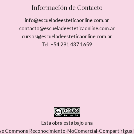
Información de Contacto
info@escueladeesteticaonline.com.ar
contacto@escueladeesteticaonline.com.ar
cursos@escueladeesteticaonline.com.ar
Tel. +54 291 437 1659
Esta obra está bajo una
tive Commons Reconocimiento-NoComercial-CompartirIgual 4