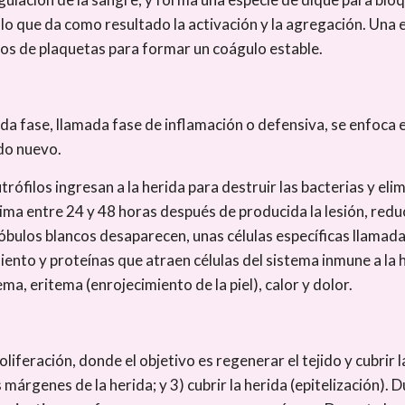
lo que da como resultado la activación y la agregación. Una e
upos de plaquetas para formar un coágulo estable.
unda fase, llamada fase de inflamación o defensiva, se enfoca 
ido nuevo.
rófilos ingresan a la herida para destruir las bacterias y eli
ima entre 24 y 48 horas después de producida la lesión, red
lóbulos blancos desaparecen, unas células específicas llamad
nto y proteínas que atraen células del sistema inmune a la her
a, eritema (enrojecimiento de la piel), calor y dolor.
proliferación, donde el objetivo es regenerar el tejido y cubrir
os márgenes de la herida; y 3) cubrir la herida (epitelización).