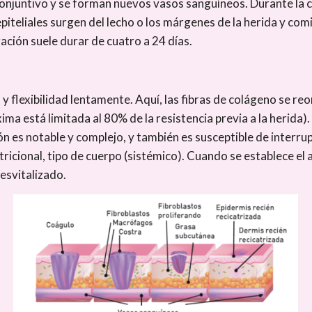
do conjuntivo y se forman nuevos vasos sanguíneos. Durante la 
s epiteliales surgen del lecho o los márgenes de la herida y co
ración suele durar de cuatro a 24 días.
y ​​flexibilidad lentamente. Aquí, las fibras de colágeno se r
xima está limitada al 80% de la resistencia previa a la herida
ión es notable y complejo, y también es susceptible de interru
ricional, tipo de cuerpo (sistémico). Cuando se establece el 
esvitalizado.