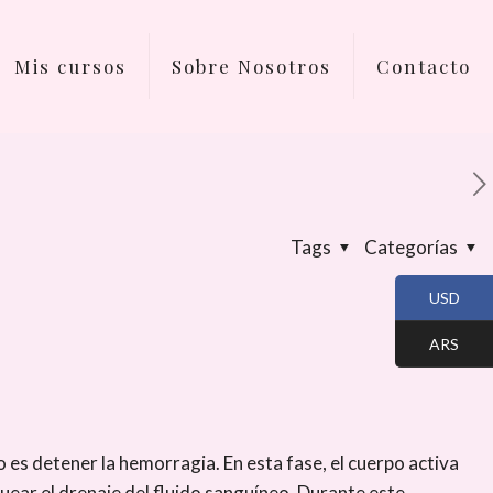
Mis cursos
Sobre Nosotros
Contacto
Tags
Categorías
USD
ARS
 es detener la hemorragia. En esta fase, el cuerpo activa
uear el drenaje del fluido sanguíneo. Durante este