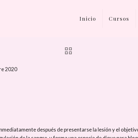
Inicio
Cursos
re 2020
inmediatamente después de presentarse la lesión y el objetivo
ulación de la sangre, y forma una especie de dique para bloq