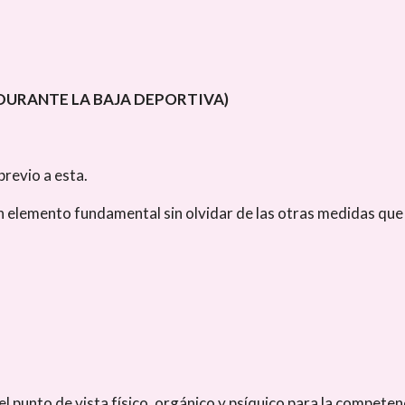
DURANTE LA BAJA DEPORTIVA)
previo a esta.
un elemento fundamental sin olvidar de las otras medidas qu
 el punto de vista físico, orgánico y psíquico para la compete