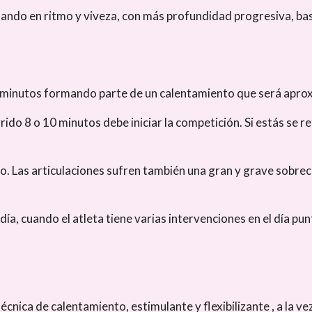
tando en ritmo y viveza, con más profundidad progresiva, b
5 minutos formando parte de un calentamiento que será apr
rido 8 o 10 minutos debe iniciar la competición. Si estás se r
nto. Las articulaciones sufren también una gran y grave sobre
día, cuando el atleta tiene varias intervenciones en el día pu
nica de calentamiento, estimulante y flexibilizante , a la v