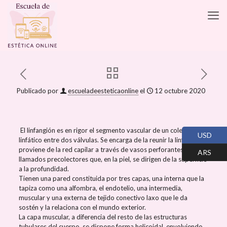
Publicado por
escueladeesteticaonline
el
12 octubre 2020
El linfangión es en rigor el segmento vascular de un colector
USD
linfático entre dos válvulas. Se encarga de la reunir la linfa que
proviene de la red capilar a través de vasos perforantes
ARS
llamados precolectores que, en la piel, se dirigen de la superficie
a la profundidad.
Tienen una pared constituida por tres capas, una interna que la
tapiza como una alfombra, el endotelio, una intermedia,
muscular y una externa de tejido conectivo laxo que le da
sostén y la relaciona con el mundo exterior.
La capa muscular, a diferencia del resto de las estructuras
tubulares del cuerpo, se dispone forma helicoidal, envolviendo