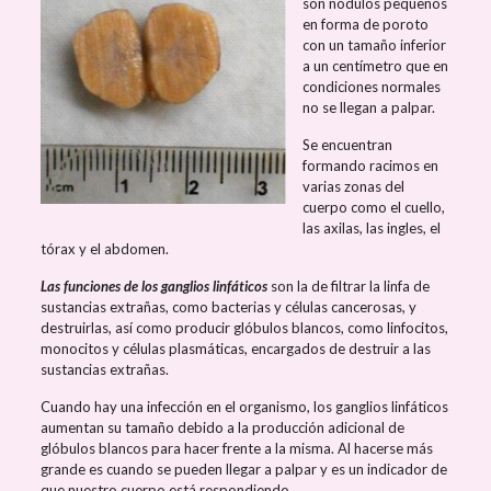
son nódulos pequeños
en forma de poroto
con un tamaño inferior
a un centímetro que en
condiciones normales
no se llegan a palpar.
Se encuentran
formando racimos en
varias zonas del
cuerpo como el cuello,
las axilas, las ingles, el
tórax y el abdomen.
Las funciones de los ganglios linfáticos
son la de filtrar la linfa de
sustancias extrañas, como bacterias y células cancerosas, y
destruirlas, así como producir glóbulos blancos, como linfocitos,
monocitos y células plasmáticas, encargados de destruir a las
sustancias extrañas.
Cuando hay una infección en el organismo, los ganglios linfáticos
aumentan su tamaño debido a la producción adicional de
glóbulos blancos para hacer frente a la misma. Al hacerse más
grande es cuando se pueden llegar a palpar y es un indicador de
que nuestro cuerpo está respondiendo.