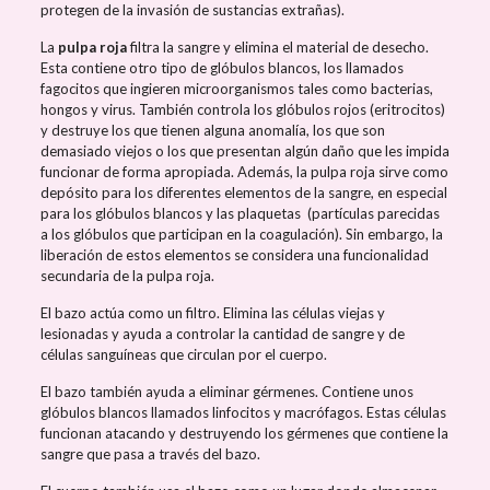
protegen de la invasión de sustancias extrañas).
La
pulpa roja
filtra la sangre y elimina el material de desecho.
Esta contiene otro tipo de glóbulos blancos, los llamados
fagocitos que ingieren microorganismos tales como bacterias,
hongos y virus. También controla los glóbulos rojos (eritrocitos)
y destruye los que tienen alguna anomalía, los que son
demasiado viejos o los que presentan algún daño que les impida
funcionar de forma apropiada. Además, la pulpa roja sirve como
depósito para los diferentes elementos de la sangre, en especial
para los glóbulos blancos y las plaquetas (partículas parecidas
a los glóbulos que participan en la coagulación). Sin embargo, la
liberación de estos elementos se considera una funcionalidad
secundaria de la pulpa roja.
El bazo actúa como un filtro. Elimina las células viejas y
lesionadas y ayuda a controlar la cantidad de sangre y de
células sanguíneas que circulan por el cuerpo.
El bazo también ayuda a eliminar gérmenes. Contiene unos
glóbulos blancos llamados linfocitos y macrófagos. Estas células
funcionan atacando y destruyendo los gérmenes que contiene la
sangre que pasa a través del bazo.