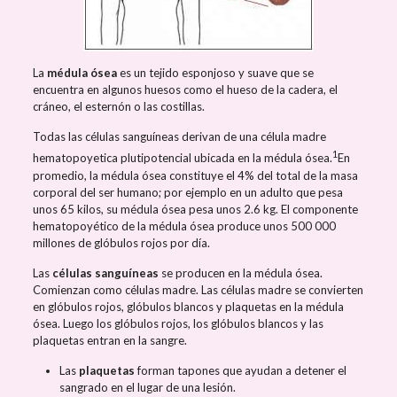
La
médula ósea
es un tejido esponjoso y suave que se
encuentra en algunos huesos como el hueso de la cadera, el
cráneo, el esternón o las costillas.
Todas las células sanguíneas derivan de una célula madre
1
hematopoyetica plutipotencial ubicada en la médula ósea.
​En
promedio, la médula ósea constituye el 4% del total de la masa
corporal del ser humano; por ejemplo en un adulto que pesa
unos 65 kilos, su médula ósea pesa unos 2.6 kg. El componente
hematopoyético de la médula ósea produce unos 500 000
millones de glóbulos rojos por día.
Las
células sanguíneas
se producen en la médula ósea.
Comienzan como células madre. Las células madre se convierten
en glóbulos rojos, glóbulos blancos y plaquetas en la médula
ósea. Luego los glóbulos rojos, los glóbulos blancos y las
plaquetas entran en la sangre.
Las
plaquetas
forman tapones que ayudan a detener el
sangrado en el lugar de una lesión.