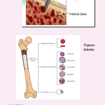
Órganos
linfoides