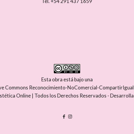
Tel. +54 291 437 1659
Esta obra está bajo una
tive Commons Reconocimiento-NoComercial-CompartirIgual 4
stética Online | Todos los Derechos Reservados - Desarroll