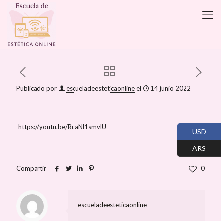
Publicado por
escueladeesteticaonline
el
14 junio 2022
https://youtu.be/RuaNl1smvlU
USD
ARS
Compartir
0
escueladeesteticaonline