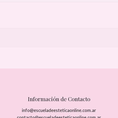
Información de Contacto
info@escueladeesteticaonline.com.ar
contacto@escueladeesteticaonline.com.ar