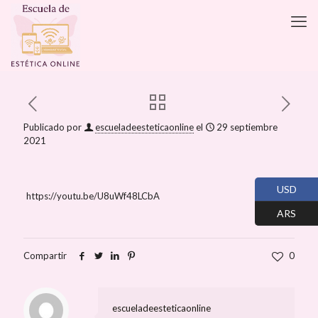
Publicado por
escueladeesteticaonline
el
29 septiembre
2021
USD
https://youtu.be/U8uWf48LCbA
ARS
Compartir
0
escueladeesteticaonline