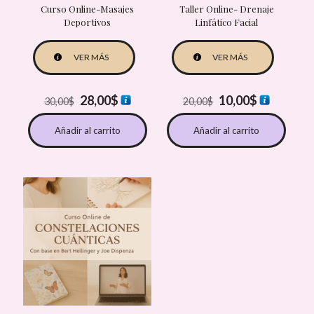
Curso Online-Masajes
Taller Online- Drenaje
Deportivos
Linfático Facial
VER MÁS
VER MÁS
El
El
El
El
28,00
$
10,00
$
30,00
$
20,00
$
precio
precio
precio
precio
original
actual
original
actual
Añadir al carrito
Añadir al carrito
era:
es:
era:
es:
30,00$.
28,00$.
20,00$.
10,00$.