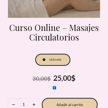
Curso Online – Masajes
Circulatorios
VER MÁS
El
El
25,00
$
30,00
$
precio
precio
original
actual
era:
es:
Curso
30,00$.
Añadir al carrito
25,00$.
Online