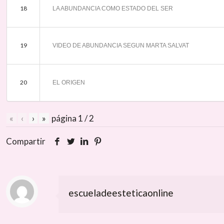
18
LA ABUNDANCIA COMO ESTADO DEL SER
19
VIDEO DE ABUNDANCIA SEGUN MARTA SALVAT
20
EL ORIGEN
«
‹
›
»
página
1
/
2
Compartir
escueladeesteticaonline