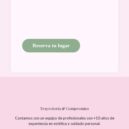
Acceso in
A tu r
Material d
Certificado
Reserva tu lugar
Trayectoria & Compromiso
Contamos con un equipo de profesionales con +10 años de
experiencia en estética y cuidado personal.