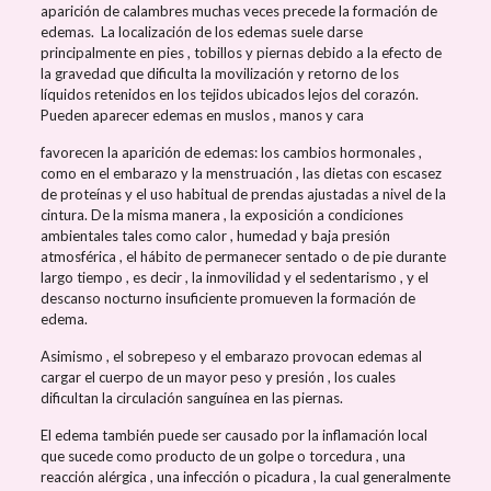
aparición de calambres muchas veces precede la formación de
edemas. La localización de los edemas suele darse
principalmente en pies , tobillos y piernas debido a la efecto de
la gravedad que dificulta la movilización y retorno de los
líquidos retenidos en los tejidos ubicados lejos del corazón.
Pueden aparecer edemas en muslos , manos y cara
favorecen la aparición de edemas: los cambios hormonales ,
como en el embarazo y la menstruación , las dietas con escasez
de proteínas y el uso habitual de prendas ajustadas a nivel de la
cintura. De la misma manera , la exposición a condiciones
ambientales tales como calor , humedad y baja presión
atmosférica , el hábito de permanecer sentado o de pie durante
largo tiempo , es decir , la inmovilidad y el sedentarismo , y el
descanso nocturno insuficiente promueven la formación de
edema.
Asimismo , el sobrepeso y el embarazo provocan edemas al
cargar el cuerpo de un mayor peso y presión , los cuales
dificultan la circulación sanguínea en las piernas.
El edema también puede ser causado por la inflamación local
que sucede como producto de un golpe o torcedura , una
reacción alérgica , una infección o picadura , la cual generalmente