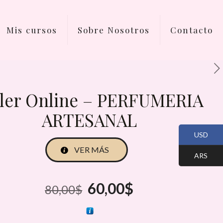
Mis cursos
Sobre Nosotros
Contacto
ller Online – PERFUMERIA
ARTESANAL
USD
VER MÁS
ARS
El
El
60,00
$
80,00
$
precio
precio
original
actual