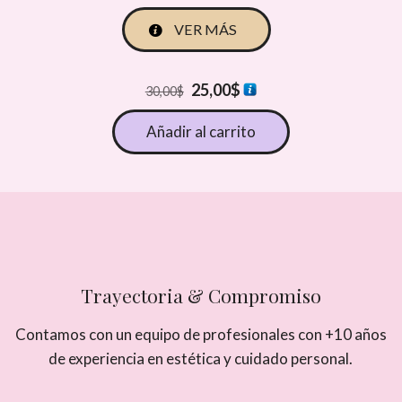
VER MÁS
El
El
25,00
$
30,00
$
precio
precio
Añadir al carrito
original
actual
era:
es:
30,00$.
25,00$.
Trayectoria & Compromiso
Contamos con un equipo de profesionales con +10 años
de experiencia en estética y cuidado personal.