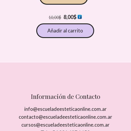
El
El
8,00
$
10,00
$
precio
precio
Añadir al carrito
original
actual
era:
es:
10,00$.
8,00$.
Información de Contacto
info@escueladeesteticaonline.com.ar
contacto@escueladeesteticaonline.com.ar
cursos@escueladeesteticaonline.com.ar