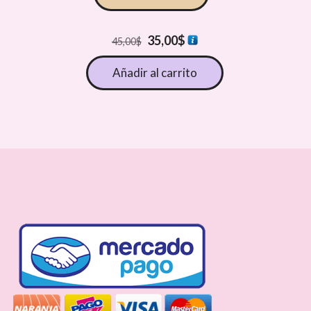
El
El
35,00
$
45,00
$
precio
precio
Añadir al carrito
original
actual
era:
es:
45,00$.
35,00$.