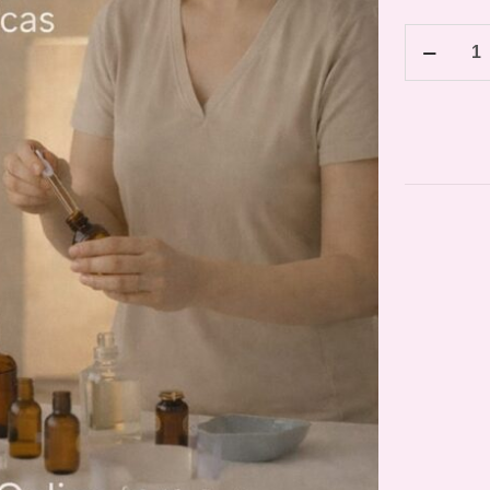
Taller
Online
-
PERFUME
ARTESAN
cantidad