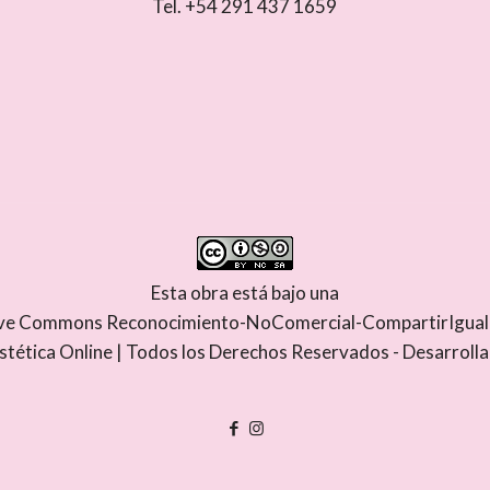
Tel. +54 291 437 1659
Esta obra está bajo una
tive Commons Reconocimiento-NoComercial-CompartirIgual 4
stética Online | Todos los Derechos Reservados - Desarroll